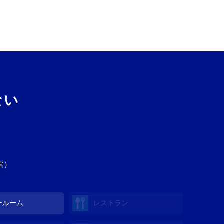
ない
館）
ールーム
レストラン