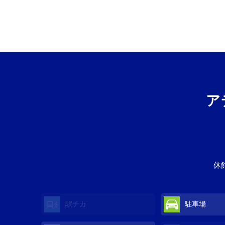
ア
休
駅チカ
駐車場