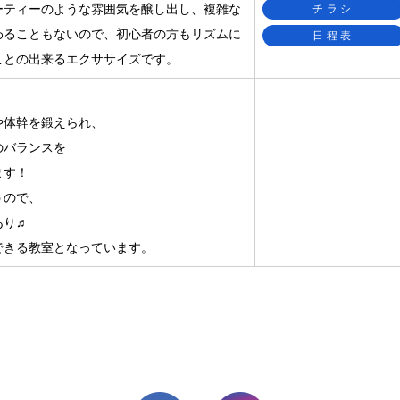
ーティーのような雰囲気を醸し出し、複雑な
チラシ
わることもないので、初心者の方もリズムに
日程表
ことの出来るエクササイズです。
や体幹を鍛えられ、
のバランスを
ます！
うので、
あり♬
できる教室となっています。