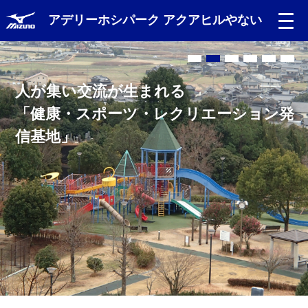
アデリーホシパーク アクアヒルやない
Language
人が集い交流が生まれる
日本語
「健康・スポーツ・レクリエーション発
信基地」
English
中文（簡体）
中文（繁体）