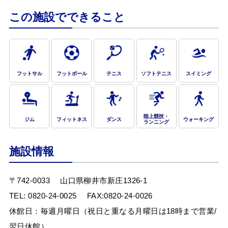
この施設でできること
フットサル
フットボール
テニス
ソフトテニス
スイミング
Webアクセシビリティについて
陸上競技・
ジム
フィットネス
ダンス
ウォーキング
ランニング
文字サイズ
標準
中
大
施設情報
〒742-0033
山口県柳井市新庄1326-1
TEL:
0820-24-0025
FAX:0820-24-0026
休館日：毎週月曜日（祝日と重なる月曜日は18時まで営業/
翌日休館）