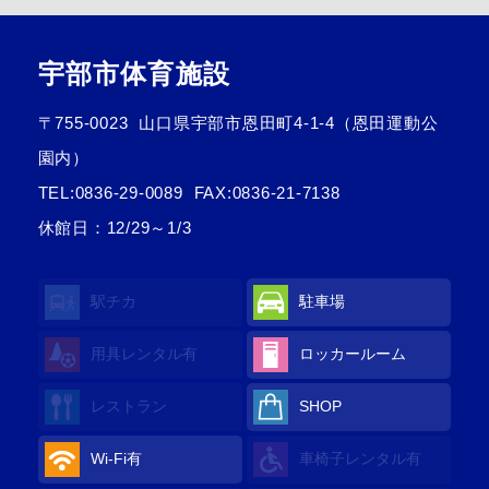
宇部市体育施設
〒755-0023
山口県宇部市恩田町4-1-4（恩田運動公
園内）
TEL:
0836-29-0089
FAX:0836-21-7138
休館日：12/29～1/3
駅チカ
駐車場
用具レンタル
有
ロッカールーム
レストラン
SHOP
Wi-Fi
有
車椅子レンタル
有