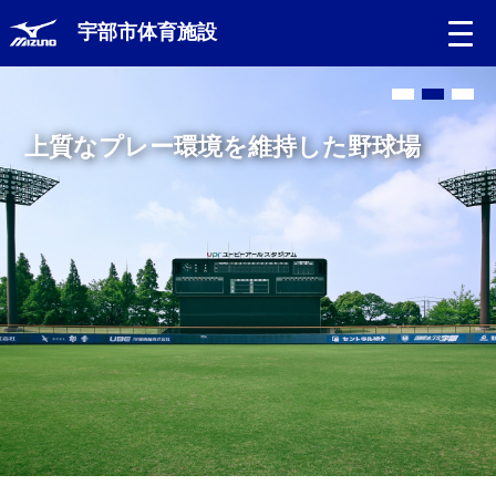
宇部市体育施設
上質なプレー環境を維持した野球場
初心者からトーナメントレベルまで対応
する
テニス教室も開催