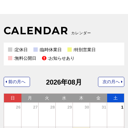
CALENDAR
カレンダー
:定休日
:臨時休業日
:特別営業日
:無料公開日
:お知らせあり
2026年08月
前の月へ
次の月へ
日
月
火
水
木
金
土
4
26
27
28
29
30
31
1