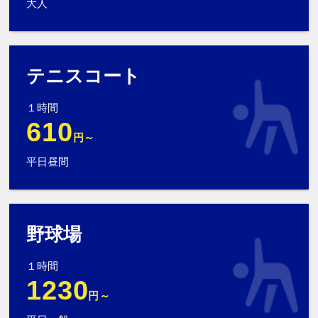
大人
テニスコート
１時間
610
円～
平日昼間
野球場
１時間
1230
円～