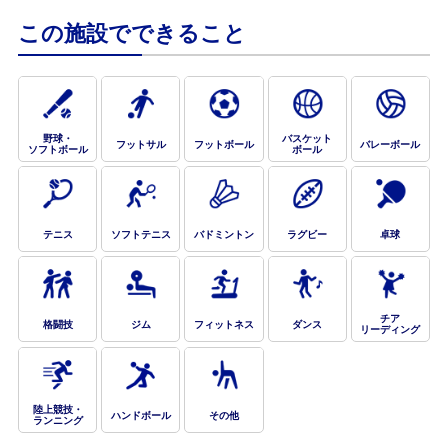
この施設でできること
野球・
バスケット
フットサル
フットボール
バレーボール
ソフトボール
ボール
テニス
ソフトテニス
バドミントン
ラグビー
卓球
チア
格闘技
ジム
フィットネス
ダンス
リーディング
陸上競技・
ハンドボール
その他
ランニング