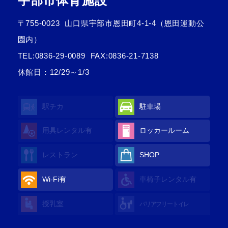
宇部市体育施設
〒755-0023
山口県宇部市恩田町4-1-4（恩田運動公
園内）
TEL:
0836-29-0089
FAX:0836-21-7138
休館日：12/29～1/3
駅チカ
駐車場
用具レンタル
有
ロッカールーム
レストラン
SHOP
Wi-Fi
有
車椅子レンタル
有
授乳室
バリアフリートイレ