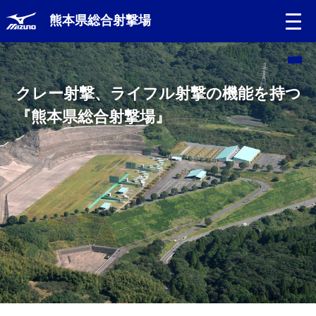
熊本県総合射撃場
クレー射撃、ライフル射撃の機能を持つ
『熊本県総合射撃場』