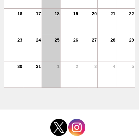
25
16
17
18
19
20
21
22
1
23
24
25
26
27
28
29
30
31
1
2
3
4
5