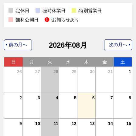
:定休日
:臨時休業日
:特別営業日
:無料公開日
:お知らせあり
2026年08月
前の月へ
次の月へ
日
月
火
水
木
金
土
4
26
27
28
29
30
31
1
11
2
3
4
5
6
7
8
18
9
10
11
12
13
14
15