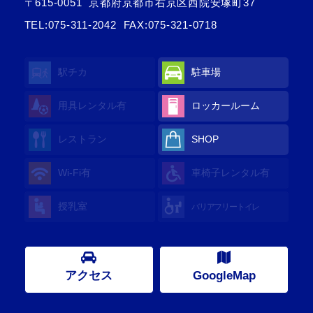
〒615-0051
京都府京都市右京区西院安塚町37
TEL:
075-311-2042
FAX:075-321-0718
駅チカ
駐車場
用具レンタル
有
ロッカールーム
レストラン
SHOP
Wi-Fi
有
車椅子レンタル
有
授乳室
バリアフリートイレ
アクセス
GoogleMap