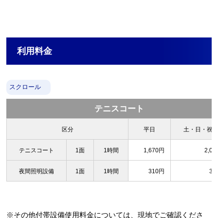
利用料金
スクロール
テニスコート
区分
平日
土・日・祝
テニスコート
1面
1時間
1,670円
2,0
夜間照明設備
1面
1時間
310円
31
※その他付帯設備使用料金については、現地でご確認くださ