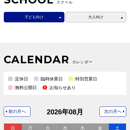
スクール
子ども向け
大人向け
CALENDAR
カレンダー
:定休日
:臨時休業日
:特別営業日
:無料公開日
:お知らせあり
2026年08月
前の月へ
次の月へ
日
月
火
水
木
金
土