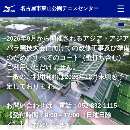
名古屋市東山公園テニスセンター
Language
2026年9月から開催されるアジア・アジア
日本語
パラ競技大会に向けての改修工事及び準備
のため、すべてのコート（壁打ち含む）
English
ご利用いただけません。
中文（簡体）
一般のご利用開始は2026年12月末頃を予
定しております。
中文（繁体）
한글
お問い合わせは 電話：052-832-1115
お問合せフォーム
【受付時間：9:00～17:00（日曜日除
Portugues
名古屋市スポーツ・レクリエーション情報シ
く）】へお願いします