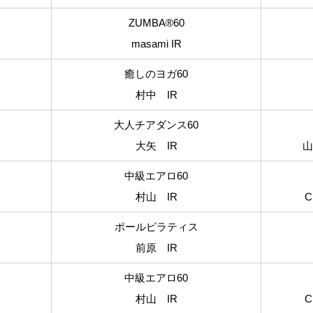
ZUMBA®60
masami IR
癒しのヨガ60
村中 IR
大人チアダンス60
大矢 IR
山
中級エアロ60
村山 IR
C
ポールピラティス
前原 IR
中級エアロ60
村山 IR
C