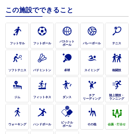
この施設でできること
お問合せフォーム
津市公共施設予約システム
バスケット
フットサル
フットボール
バレーボール
テニス
ボール
ソフトテニス
バドミントン
卓球
スイミング
格闘技
チア
陸上競技・
ジム
フィットネス
ダンス
リーディング
ランニング
ピックル
ウォーキング
ハンドボール
その他
会議・打合せ
ボール