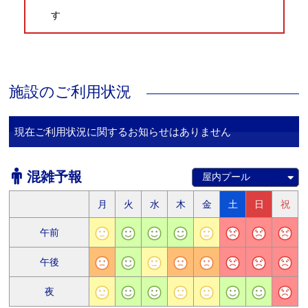
す
施設のご利用状況
現在ご利用状況に関するお知らせはありません
混雑予報
月
火
水
木
金
土
日
祝
午前
午後
夜