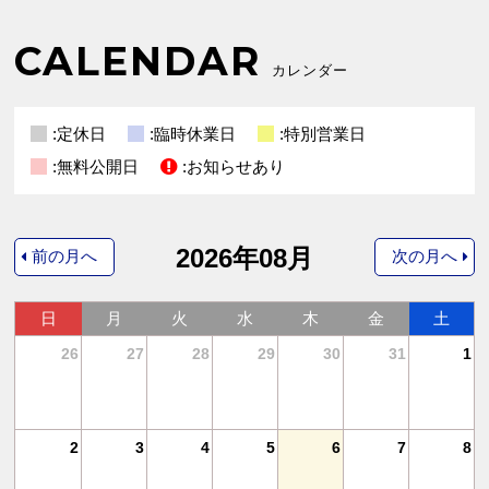
CALENDAR
カレンダー
:定休日
:臨時休業日
:特別営業日
:無料公開日
:お知らせあり
2026年08月
前の月へ
次の月へ
日
月
火
水
木
金
土
4
26
27
28
29
30
31
1
11
2
3
4
5
6
7
8