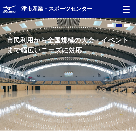
津市産業・スポーツセンター
市民利用から全国規模の大会・イベント
産業展示をはじめとした
まで幅広いニーズに対応
多様なイベントに対応可能なコンベンシ
ョン施設