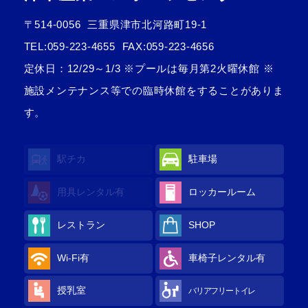
〒514-0056
三重県津市北河路町19-1
TEL:
059-223-4655
FAX:059-223-4656
定休日：12/29～1/3 ※プールは毎月第2火曜休館 ※
施設メンテナンス等での臨時休館をすることがありま
す。
駅チカ
駐車場
用具レンタル
有
ロッカールーム
レストラン
SHOP
Wi-Fi
有
車椅子レンタル
有
授乳室
バリアフリートイレ