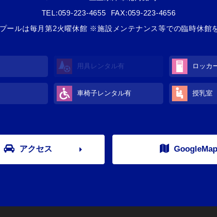
TEL:
059-223-4655
FAX:059-223-4656
/3 ※プールは毎月第2火曜休館 ※施設メンテナンス等での臨時休
用具レンタル
有
ロッカ
車椅子レンタル
有
授乳室
アクセス
GoogleMa