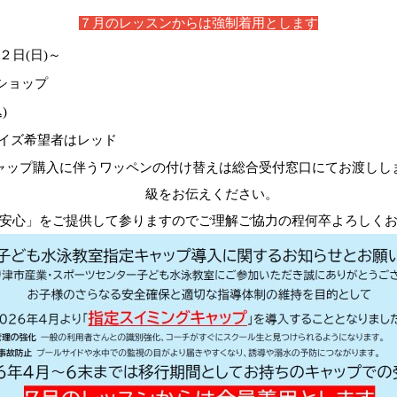
７月のレッスンからは強制着用とします
日(日)～
ショップ
)
サイズ希望者はレッド
ャップ購入に伴うワッペンの付け替えは総合受付窓口にてお渡しし
級をお伝えください。
安心」をご提供して参りますのでご理解ご協力の程何卒よろしく