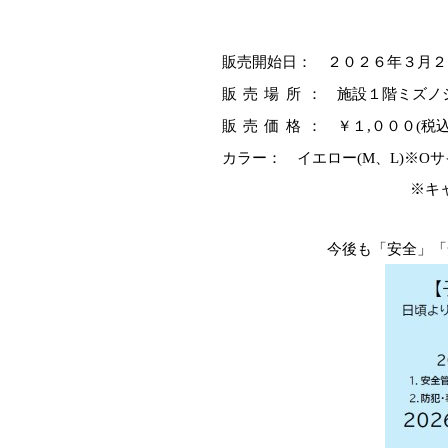
販売開始日： ２０２６年３月２２
販売場所
： 施設１階ミズノ
販売価格
： ￥１,０００(税込
カラー
： イエロー(M、L)※O
※キ
今後も「安全」「