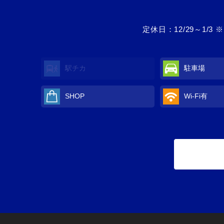
定休日：12/29～1
駅チカ
駐車場
SHOP
Wi-Fi
有