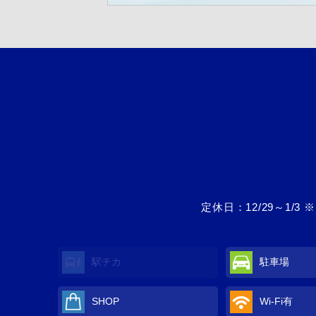
定休日：12/29～1
駅チカ
駐車場
SHOP
Wi-Fi
有