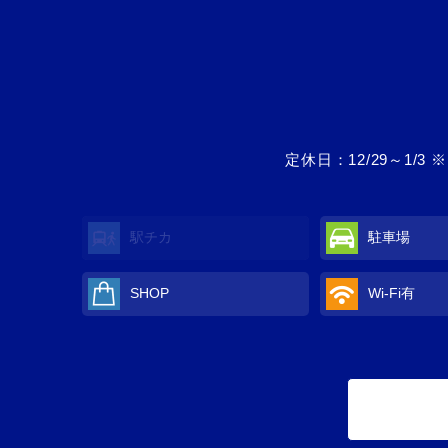
定休日：12/29～1
駅チカ
駐車場
SHOP
Wi-Fi
有