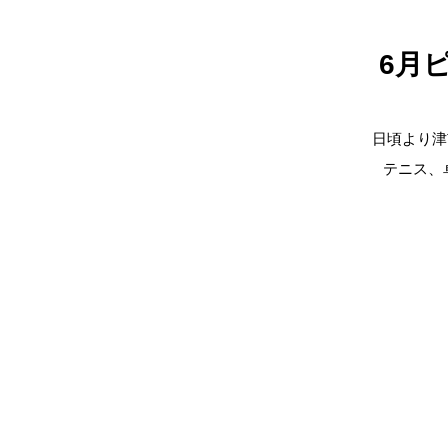
6月
日頃より津
テニス、