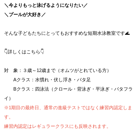
＼今よりもっと泳げるようになりたい／
＼プールが大好き／
お問合せフォーム
そんな子どもたちにとってもおすすめな短期水泳教室です🌊
津市公共施設予約システム
👇詳しくはこちら👇
対 象：３歳～12歳まで（オムツがとれている方）
Aクラス：水慣れ・伏し浮き・バタ足
Bクラス：四泳法（クロール・背泳ぎ・平泳ぎ・バタフラ
イ）
※1期目の最終日、通常の進級テストではなく練習内認定しま
す。
練習内認定はレギュラークラスにも反映されます。