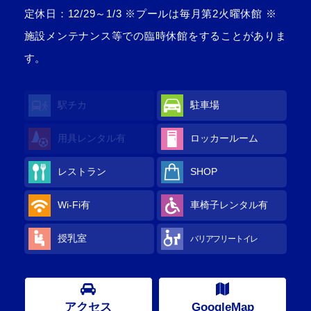
定休日：12/29～1/3 ※プールは毎月第2火曜休館 ※
施設メンテナンス等での臨時休館をすることがありま
す。
駅チカ
駐車場
用具レンタル
有
ロッカールーム
レストラン
SHOP
Wi-Fi
有
車椅子レンタル
有
授乳室
バリアフリートイレ
アクセス
GoogleMap