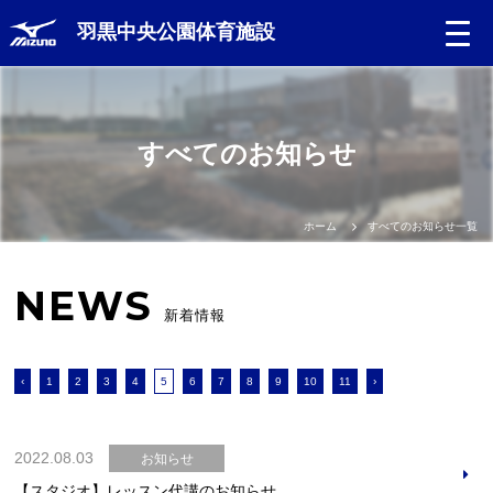
羽黒中央公園体育施設
すべてのお知らせ
ホーム
すべてのお知らせ一覧
NEWS
新着情報
‹
1
2
3
4
5
6
7
8
9
10
11
›
2022.08.03
お知らせ
【スタジオ】レッスン代講のお知らせ