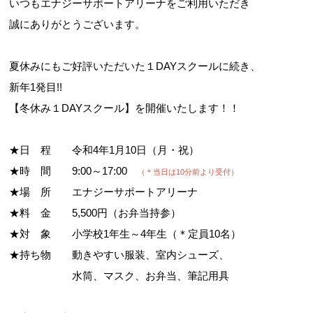
いつもエナジーサポートアリーナをご利用いただき
誠にありがとうございます。
夏休みにもご好評いただいた１DAYスクールに続き、
新年1発目!!
【冬休み１DAYスクール】を開催いたします！！
★日 程 令和4年1月10日（月・祝）
★時 間 9:00～17:00
（＊当日は10分前より受付）
★場 所 エナジーサポートアリーナ
★料 金 5,500円（お弁当持参）
★対 象 小学校1年生～4年生（＊定員10名）
★持ち物 動きやすい服装、室内シューズ、
水筒、マスク、お弁当、筆記用具