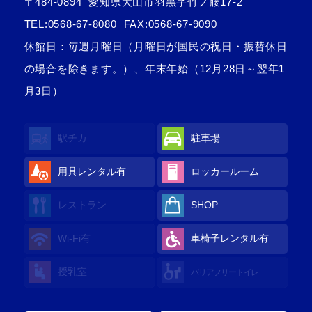
〒484-0894
愛知県犬山市羽黒字竹ノ腰17-2
TEL:
0568-67-8080
FAX:0568-67-9090
休館日：毎週月曜日（月曜日が国民の祝日・振替休日
の場合を除きます。）、年末年始（12月28日～翌年1
月3日）
駅チカ
駐車場
用具レンタル
有
ロッカールーム
レストラン
SHOP
Wi-Fi
有
車椅子レンタル
有
授乳室
バリアフリートイレ