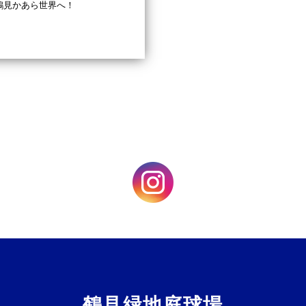
鶴見かあら世界へ！
鶴見緑地庭球場