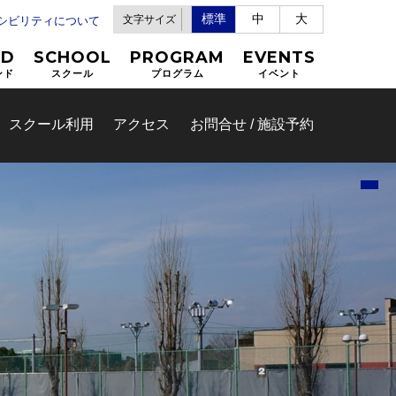
標準
中
大
文字サイズ
セシビリティについて
ND
SCHOOL
PROGRAM
EVENTS
ンド
スクール
プログラム
イベント
スクール利用
アクセス
お問合せ / 施設予約
設情報システ