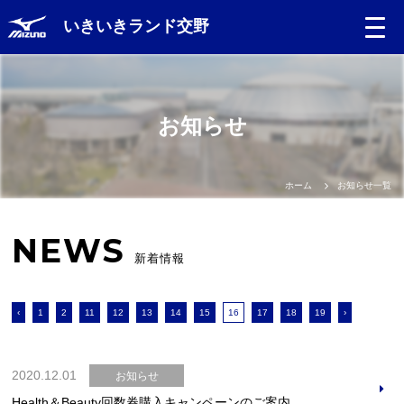
いきいきランド交野
お知らせ
ホーム
お知らせ一覧
NEWS
新着情報
‹
1
2
11
12
13
14
15
16
17
18
19
›
2020.12.01
お知らせ
Health＆Beauty回数券購入キャンペーンのご案内