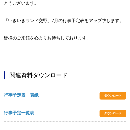
とうございます。
「いきいきランド交野」7月の行事予定表をアップ致します。
お問合せフォーム
皆様のご来館を心よりお待ちしております。
交野市施設予約システム
関連資料ダウンロード
行事予定表 表紙
ダウンロード
行事予定一覧表
ダウンロード