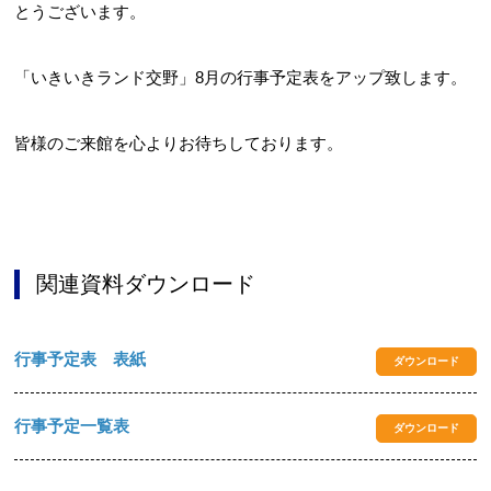
とうございます。
「いきいきランド交野」8月の行事予定表をアップ致します。
お問合せフォーム
皆様のご来館を心よりお待ちしております。
交野市施設予約システム
関連資料ダウンロード
行事予定表 表紙
ダウンロード
行事予定一覧表
ダウンロード