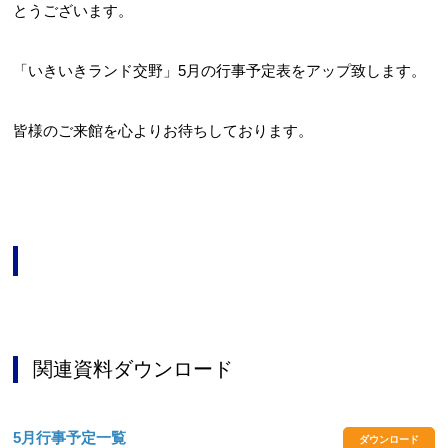
とうございます。
「いきいきランド交野」5月の行事予定表をアップ致します。
お問合せフォーム
皆様のご来館を心よりお待ちしております。
交野市施設予約システム
関連資料ダウンロード
5月行事予定一覧
ダウンロード