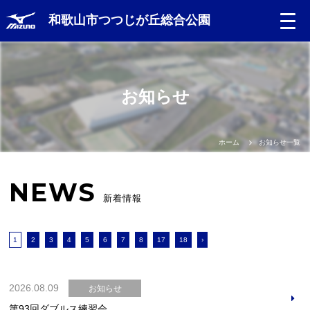
和歌山市つつじが丘総合公園
お知らせ
ホーム
お知らせ一覧
NEWS
新着情報
1
2
3
4
5
6
7
8
17
18
›
2026.08.09
お知らせ
第93回ダブルス練習会