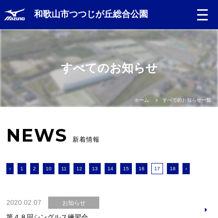
和歌山市つつじが丘総合公園
すべてのお知らせ
ホーム
すべてのお知らせ一覧
NEWS
新着情報
‹
1
2
10
11
12
13
14
15
16
17
18
›
2020.02.07
お知らせ
第４８回シングルス練習会