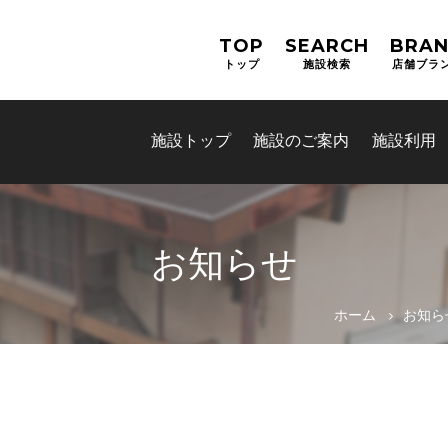
TOP
SEARCH
BRA
トップ
施設検索
店舗ブラ
施設トップ
施設のご案内
施設利用
お知らせ
お問合せフォーム
ホーム
お知ら
e古都なら(奈良電子自治体共
ム)