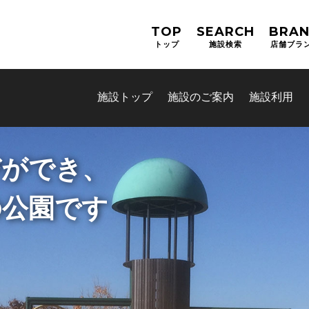
TOP
SEARCH
BRA
トップ
施設検索
店舗ブラ
施設トップ
施設のご案内
施設利用
スやフットサルが楽しめる
びができ、
設 ひがしたけだドーム
の公園です