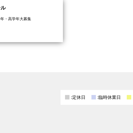
ール
学年・高学年大募集
:定休日
:臨時休業日