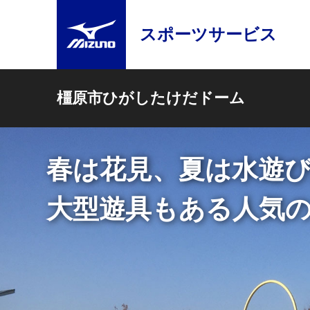
スポーツサービス
橿原市ひがしたけだドーム
全面人工芝で、テニ
春は花見、夏は水遊
インドアスポーツ施
大型遊具もある人気