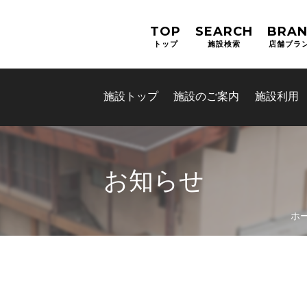
TOP
SEARCH
BRA
トップ
施設検索
店舗ブラ
施設トップ
施設のご案内
施設利用
お知らせ
お問合せフォーム
ホ
e古都なら(奈良電子自治体共
ム)