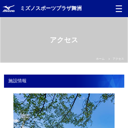
ミズノスポーツプラザ舞洲
Language
アクセス
日本語
English
ホーム
アクセス
中文（簡体）
施設情報
中文（繁体）
한글
Portugues