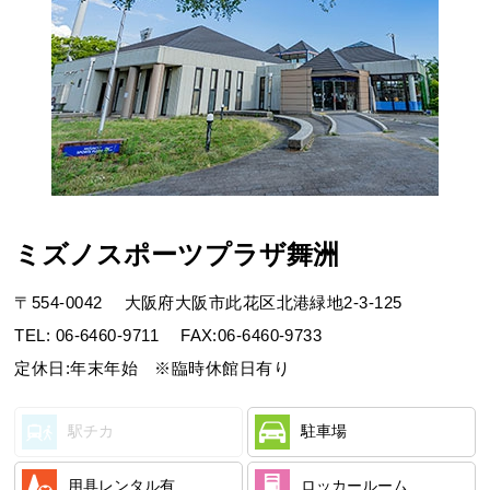
お問合せフォーム
ミズノスポーツプラザ舞洲
ミズノスポーツプラザ舞洲 LaBOLA総合予約
〒554-0042
大阪府大阪市此花区北港緑地2-3-125
TEL:
06-6460-9711
FAX:06-6460-9733
定休日:年末年始 ※臨時休館日有り
駅チカ
駐車場
用具レンタル有
ロッカールーム