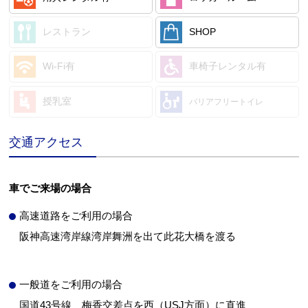
レストラン
SHOP
Wi-Fi有
車椅子レンタル有
授乳室
バリアフリートイレ
交通アクセス
車でご来場の場合
高速道路をご利用の場合
阪神高速湾岸線湾岸舞洲を出て此花大橋を渡る
一般道をご利用の場合
国道43号線 梅香交差点を西（USJ方面）に直進、