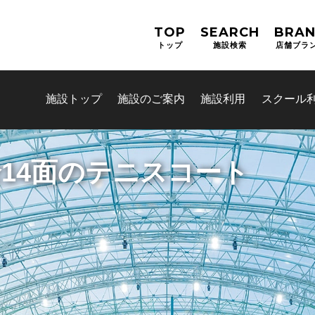
TOP
SEARCH
BRA
トップ
施設検索
店舗ブラ
施設トップ
施設のご案内
施設利用
スクール
ート
お問合せフォーム
ミズノスポーツプラザ舞洲 La
約