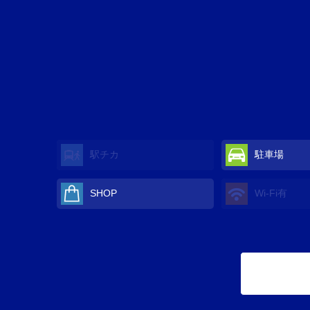
駅チカ
駐車場
SHOP
Wi-Fi有