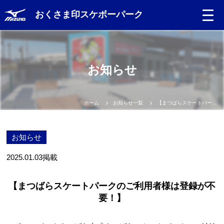
おくさま印スケボーパーク
Language
お知らせ
日本語
English
ホーム
お知らせ一覧
【まつばらスケートパークのご利用者様は登録が不要！】
中文（簡体）
お知らせ
中文（繁体）
2025.01.03
掲載
한글
【まつばらスケートパークのご利用者様は登録が不
要！】
Portugues