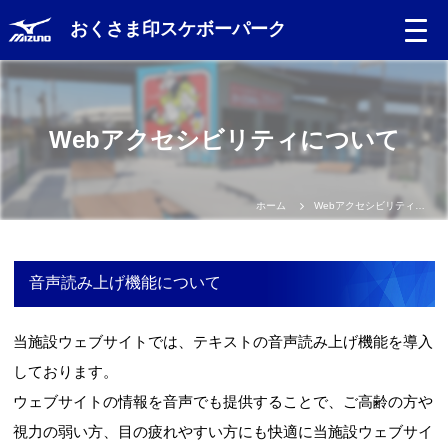
おくさま印スケボーパーク
Language
Webアクセシビリティについて
日本語
English
ホーム
Webアクセシビリティについて
中文（簡体）
音声読み上げ機能について
中文（繁体）
当施設ウェブサイトでは、テキストの音声読み上げ機能を導入
한글
しております。
ウェブサイトの情報を音声でも提供することで、ご高齢の方や
Portugues
視力の弱い方、目の疲れやすい方にも快適に当施設ウェブサイ