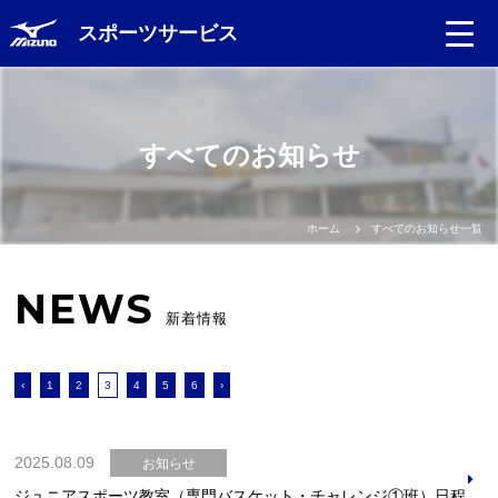
スポーツサービス
すべてのお知らせ
ホーム
すべてのお知らせ一覧
NEWS
新着情報
‹
1
2
3
4
5
6
›
2025.08.09
お知らせ
ジュニアスポーツ教室（専門バスケット・チャレンジ①班）日程表について