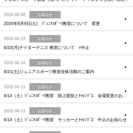
2025.08.08
お知らせ
2025年8月9日(土) ｼﾞｭﾆｱｽﾎﾟｰﾂ教室について 変更
Webアクセシビリティについて
2025.06.23
お知らせ
文字サイズ
標準
中
大
6/23(月)ナイターテニス 教室について ×中止
2025.06.14
お知らせ
6/21(土)ジュニアスポーツ教室全体活動のご案内
2025.06.13
お知らせ
6/14（土）ｼﾞｭﾆｱｽﾎﾟｰﾂ教室 陸上競技とﾁｬﾚﾝｼﾞ1 会場変更のお知らせ
2025.06.13
お知らせ
6/14（土）ｼﾞｭﾆｱｽﾎﾟｰﾂ教室 サッカーとﾁｬﾚﾝｼﾞ2 中止のお知らせ