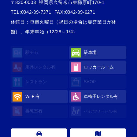
〒830-0003
福岡県久留米市東櫛原町170-1
TEL:
0942-39-7371
FAX:0942-39-6271
休館日：毎週火曜日（祝日の場合は翌営業日が休
館）、年末年始（12/28～1/4）
駅チカ
駐車場
用具レンタル
有
ロッカールーム
レストラン
SHOP
Wi-Fi
有
車椅子レンタル
有
授乳室
有
バリアフリートイレ
有