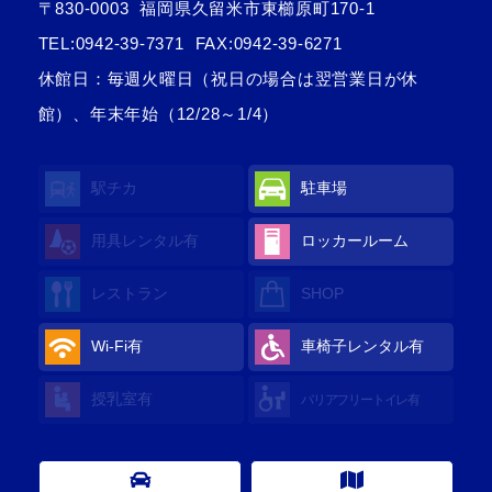
〒830-0003
福岡県久留米市東櫛原町170-1
TEL:
0942-39-7371
FAX:0942-39-6271
休館日：毎週火曜日（祝日の場合は翌営業日が休
館）、年末年始（12/28～1/4）
駅チカ
駐車場
用具レンタル
有
ロッカールーム
レストラン
SHOP
Wi-Fi
有
車椅子レンタル
有
授乳室
有
バリアフリートイレ
有