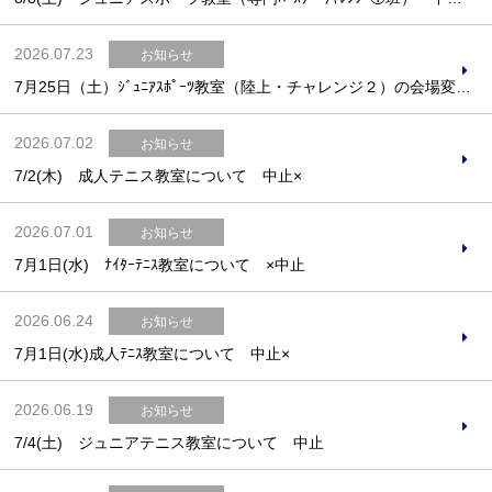
2026.07.23
お知らせ
7月25日（土）ｼﾞｭﾆｱｽﾎﾟｰﾂ教室（陸上・チャレンジ２）の会場変更のお知らせ
Webアクセシビリティについて
2026.07.02
お知らせ
文字サイズ
標準
中
大
7/2(木) 成人テニス教室について 中止×
2026.07.01
お知らせ
7月1日(水) ﾅｲﾀｰﾃﾆｽ教室について ×中止
2026.06.24
お知らせ
7月1日(水)成人ﾃﾆｽ教室について 中止×
2026.06.19
お知らせ
7/4(土) ジュニアテニス教室について 中止