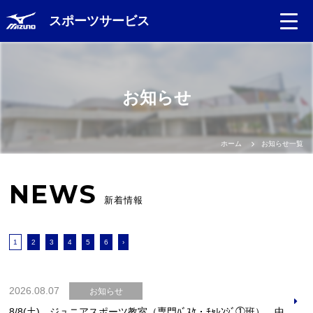
スポーツサービス
お知らせ
ホーム
お知らせ一覧
NEWS
新着情報
1
2
3
4
5
6
›
2026.08.07
お知らせ
8/8(土) ジュニアスポーツ教室（専門ﾊﾞｽｹ・ﾁｬﾚﾝｼﾞ①班） 中止のお知らせ