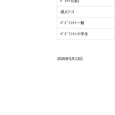
ﾋﾟﾗﾃｨｽ(昼)
成人ﾃﾆｽ
ﾊﾞﾄﾞﾐﾝﾄﾝ一般
ﾊﾞﾄﾞﾐﾝﾄﾝ小学生
2026年5月13日