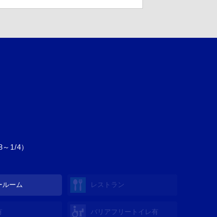
～1/4）
ールーム
レストラン
有
バリアフリートイレ
有