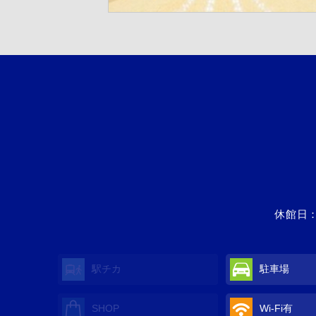
休館日：
駅チカ
駐車場
SHOP
Wi-Fi
有