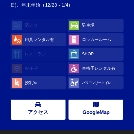
日)、年末年始（12/28～1/4）
駅チカ
駐車場
用具レンタル
有
ロッカールーム
レストラン
SHOP
Wi-Fi
有
車椅子レンタル
有
授乳室
バリアフリートイレ
アクセス
GoogleMap