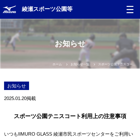
綾瀬スポーツ公園等
Language
お知らせ
日本語
English
ホーム
お知らせ一覧
スポーツ公園テニスコート利用上の注意事項
中文（簡体）
お知らせ
中文（繁体）
2025.01.20
掲載
한글
スポーツ公園テニスコート利用上の注意事項
Portugues
いつもIIMURO GLASS 綾瀬市民スポーツセンターをご利用い