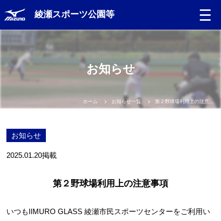
綾瀬スポーツ公園等
Language
お知らせ
日本語
English
ホーム
お知らせ一覧
第２野球場利用上の注意事項
中文（簡体）
お知らせ
中文（繁体）
2025.01.20
掲載
한글
第２野球場利用上の注意事項
Portugues
いつもIIMURO GLASS 綾瀬市民スポーツセンターをご利用い