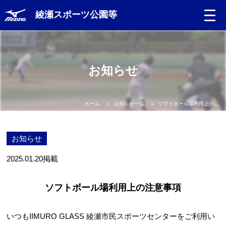
綾瀬スポーツ公園等
Language
お知らせ
日本語
English
ホーム
お知らせ一覧
ソフトボール場利用上の注意事項
中文（簡体）
お知らせ
中文（繁体）
2025.01.20
掲載
한글
ソフトボール場利用上の注意事項
Portugues
いつもIIMURO GLASS 綾瀬市民スポーツセンターをご利用い