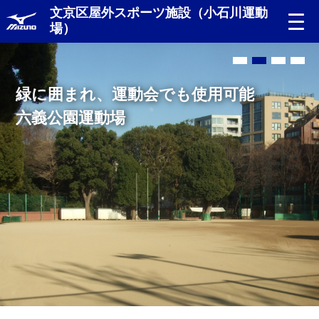
文京区屋外スポーツ施設（小石川運動
場）
緑に囲まれ、運動会でも使用可能
六義公園運動場