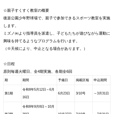
☆親子すくすく教室の概要
お問合せフォーム
後楽公園少年野球場で、親子で参加できるスポーツ教室を実施
します。
文京区インターネット施設予約システム「文
ミズノ㈱より指導員を派遣し、子どもたちが遊びながら運動に
の京」施設予約ねっと
興味を持てるようなプログラムを行います。
（※天候により、中止となる場合があります。）
☆日程
原則毎週火曜日、全4期実施、各期全6回
期
期間
予備日
掲載区報
申込期間
令和8年5月12日～6月
第1期
6月23日
3/10号
～3月31日
16日
令和8年9月8日～10月