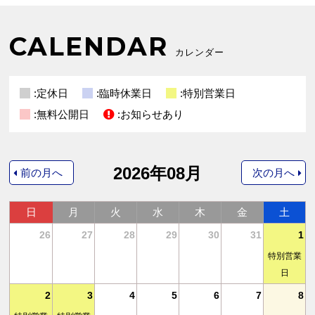
CALENDAR
カレンダー
:定休日
:臨時休業日
:特別営業日
:無料公開日
:お知らせあり
2026年08月
前の月へ
次の月へ
日
月
火
水
木
金
土
4
26
27
28
29
30
31
1
特別営業
日
11
2
3
4
5
6
7
8