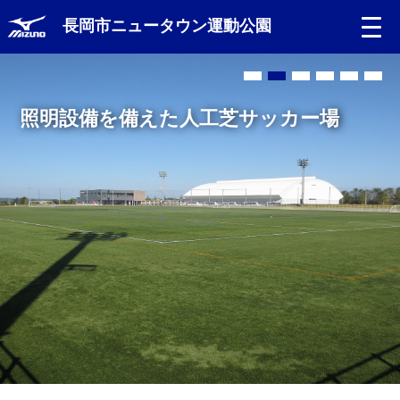
長岡市ニュータウン運動公園
Language
照明設備を備えた人工芝サッカー場
日本語
English
中文（簡体）
中文（繁体）
한글
Portugues