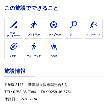
この施設でできること
野球・
フットサル
フットボール
テニス
ソフトテニス
ソフトボール
Webアクセシビリティについて
ラグビー
ウォーキング
その他
文字サイズ
標準
中
大
施設情報
〒940-2148
新潟県長岡市陽光台5-3
TEL:
0258-86-7386
FAX:0258-46-5764
休館日：12/28～1/4