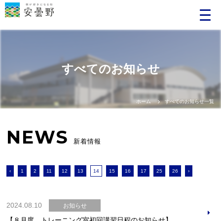
すべてのお知らせ
ホーム
すべてのお知らせ一覧
NEWS
新着情報
‹
1
2
11
12
13
14
15
16
17
25
26
›
2024.08.10
お知らせ
【８月度 トレーニング室初回講習日程のお知らせ】