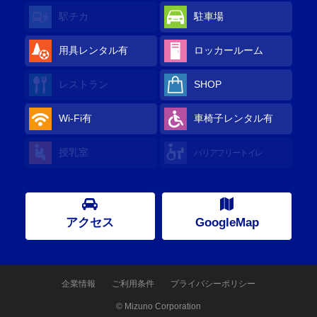
駅チカ
駐車場
用具レンタル
有
ロッカールーム
レストラン
SHOP
Wi-Fi
有
車椅子レンタル
有
授乳室
バリアフリートイレ
アクセス
GoogleMap
企業情報
ご利用条件
プライバシーポリシー
© Mizuno Corporation