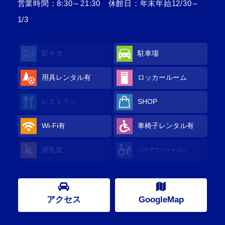
営業時間：8:30～21:30 休館日：年末年始12/30～
1/3
駅チカ
駐車場
用具レンタル
有
ロッカールーム
レストラン
SHOP
Wi-Fi
有
車椅子レンタル
有
授乳室
バリアフリートイレ
アクセス
GoogleMap