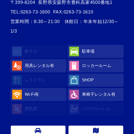
〒399-8204
長野県安曇野市豊科高家4500番地1
TEL:
0263-73-1600
FAX:0263-73-1610
営業時間：8:30～21:30 休館日：年末年始12/30～
1/3
駅チカ
駐車場
用具レンタル
有
ロッカールーム
レストラン
SHOP
Wi-Fi
有
車椅子レンタル
有
授乳室
バリアフリートイレ