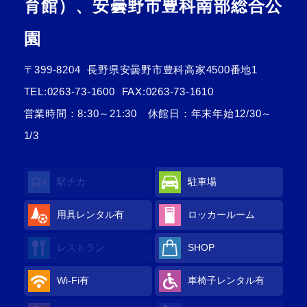
育館）、安曇野市豊科南部総合公
園
〒399-8204
長野県安曇野市豊科高家4500番地1
TEL:
0263-73-1600
FAX:0263-73-1610
営業時間：8:30～21:30 休館日：年末年始12/30～
1/3
駅チカ
駐車場
用具レンタル
有
ロッカールーム
レストラン
SHOP
Wi-Fi
有
車椅子レンタル
有