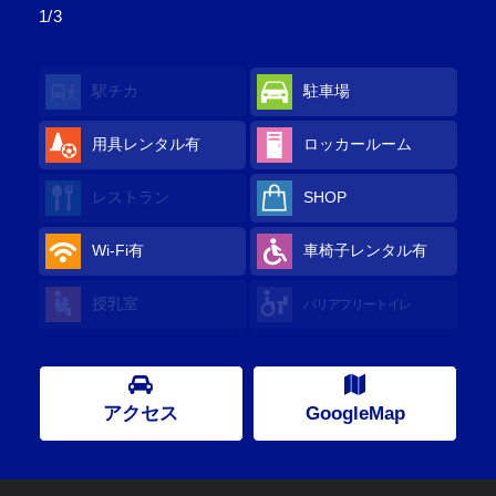
1/3
駅チカ
駐車場
用具レンタル
有
ロッカールーム
レストラン
SHOP
Wi-Fi
有
車椅子レンタル
有
授乳室
バリアフリートイレ
アクセス
GoogleMap