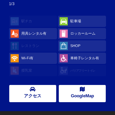
1/3
駅チカ
駐車場
用具レンタル
有
ロッカールーム
レストラン
SHOP
Wi-Fi
有
車椅子レンタル
有
授乳室
バリアフリートイレ
アクセス
GoogleMap