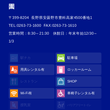
園
〒399-8204
長野県安曇野市豊科高家4500番地1
TEL:
0263-73-1600
FAX:0263-73-1610
営業時間：8:30～21:30 休館日：年末年始12/30～
1/3
駅チカ
駐車場
用具レンタル
有
ロッカールーム
レストラン
SHOP
Wi-Fi
有
車椅子レンタル
有
授乳室
バリアフリートイレ