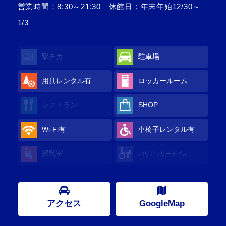
営業時間：8:30～21:30 休館日：年末年始12/30～
1/3
駅チカ
駐車場
用具レンタル
有
ロッカールーム
レストラン
SHOP
Wi-Fi
有
車椅子レンタル
有
授乳室
バリアフリートイレ
アクセス
GoogleMap