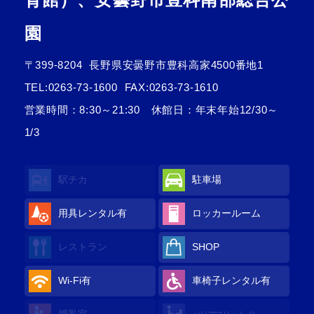
園
〒399-8204
長野県安曇野市豊科高家4500番地1
TEL:
0263-73-1600
FAX:0263-73-1610
営業時間：8:30～21:30 休館日：年末年始12/30～
1/3
駅チカ
駐車場
用具レンタル
有
ロッカールーム
レストラン
SHOP
Wi-Fi
有
車椅子レンタル
有
授乳室